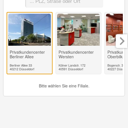
Privatkundencenter
Privatkundencenter
Privatkund
Berliner Allee
Wersten
Oberbilk
Berliner Allee 33
Kölner Landstr. 172
Bogenstr. 39
40212 Düsseldorf
40591 Düsseldorf
40227 Düsseld
Bitte wählen Sie eine Filiale.