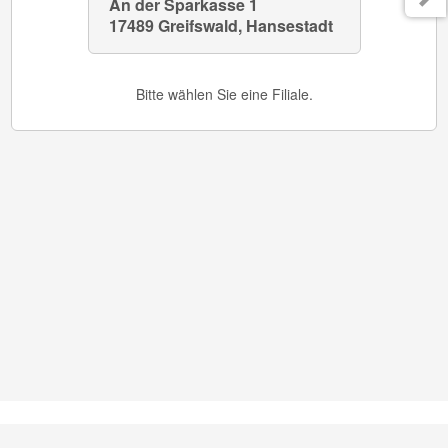
An der Sparkasse 1
An der 
17489 Greifswald, Hansestadt
17489 G
Bitte wählen Sie eine Filiale.
AGB