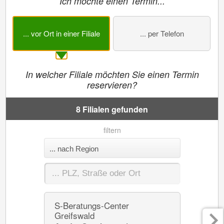
Ich möchte einen Termin...
... vor Ort in einer Filiale
... per Telefon
In welcher Filiale möchten Sie einen Termin
reservieren?
8 Filialen gefunden
filtern
S-Beratungs-Center
S-Berat
Greifswald
Greifsw