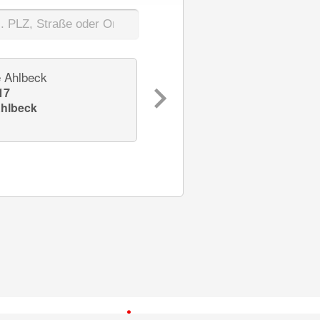
e Ahlbeck
S-Beratungs-Center Bergen
17
Billrothstr. 4
hlbeck
18528 Bergen auf Rügen