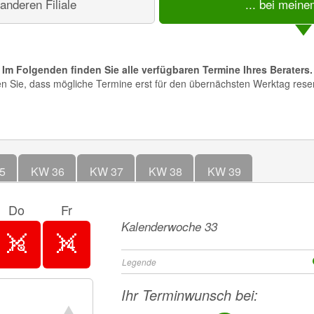
r anderen Filiale
... bei mein
Im Folgenden finden Sie alle verfügbaren Termine Ihres Beraters.
en Sie, dass mögliche Termine erst für den übernächsten Werktag reser
5
KW 36
KW 37
KW 38
KW 39
Do
Fr
in 
Kalenderwoche 33
13
14
Legende
Ihr Terminwunsch bei: