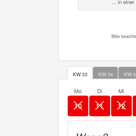
... in eine
Bitte beacht
KW 33
KW 34
KW 3
Mo
Di
Mi
10
11
12