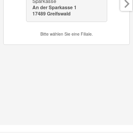
Sparkasse
Markt 1
An der Sparkasse 1
17489 G
17489 Greifswald
Bitte wählen Sie eine Filiale.