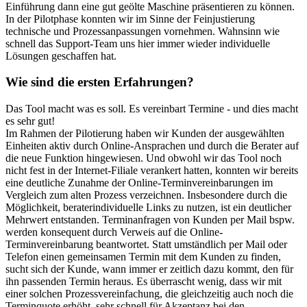
Einführung dann eine gut geölte Maschine präsentieren zu können.
In der Pilotphase konnten wir im Sinne der Feinjustierung
technische und Prozessanpassungen vornehmen. Wahnsinn wie
schnell das Support-Team uns hier immer wieder individuelle
Lösungen geschaffen hat.
Wie sind die ersten Erfahrungen?
Das Tool macht was es soll. Es vereinbart Termine - und dies macht
es sehr gut!
Im Rahmen der Pilotierung haben wir Kunden der ausgewählten
Einheiten aktiv durch Online-Ansprachen und durch die Berater auf
die neue Funktion hingewiesen. Und obwohl wir das Tool noch
nicht fest in der Internet-Filiale verankert hatten, konnten wir bereits
eine deutliche Zunahme der Online-Terminvereinbarungen im
Vergleich zum alten Prozess verzeichnen. Insbesondere durch die
Möglichkeit, beraterindividuelle Links zu nutzen, ist ein deutlicher
Mehrwert entstanden. Terminanfragen von Kunden per Mail bspw.
werden konsequent durch Verweis auf die Online-
Terminvereinbarung beantwortet. Statt umständlich per Mail oder
Telefon einen gemeinsamen Termin mit dem Kunden zu finden,
sucht sich der Kunde, wann immer er zeitlich dazu kommt, den für
ihn passenden Termin heraus. Es überrascht wenig, dass wir mit
einer solchen Prozessvereinfachung, die gleichzeitig auch noch die
Terminquote erhöht, sehr schnell für Akzeptanz bei den