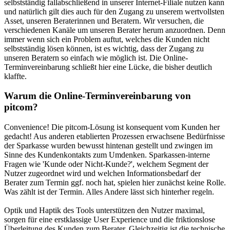
selbstständig fallabschließend in unserer Internet-Filiale nutzen kann
und natürlich gilt dies auch für den Zugang zu unserem wertvollsten
Asset, unseren Beraterinnen und Beratern. Wir versuchen, die
verschiedenen Kanäle um unseren Berater herum anzuordnen. Denn
immer wenn sich ein Problem auftut, welches die Kunden nicht
selbstständig lösen können, ist es wichtig, dass der Zugang zu
unseren Beratern so einfach wie möglich ist. Die Online-
Terminvereinbarung schließt hier eine Lücke, die bisher deutlich
klaffte.
Warum die Online-Terminvereinbarung von
pitcom?
Convenience! Die pitcom-Lösung ist konsequent vom Kunden her
gedacht! Aus anderen etablierten Prozessen erwachsene Bedürfnisse
der Sparkasse wurden bewusst hintenan gestellt und zwingen im
Sinne des Kundenkontakts zum Umdenken. Sparkassen-interne
Fragen wie 'Kunde oder Nicht-Kunde?', welchem Segment der
Nutzer zugeordnet wird und welchen Informationsbedarf der
Berater zum Termin ggf. noch hat, spielen hier zunächst keine Rolle.
Was zählt ist der Termin. Alles Andere lässt sich hinterher regeln.
Optik und Haptik des Tools unterstützen den Nutzer maximal,
sorgen für eine erstklassige User Experience und die friktionslose
Überleitung des Kunden zum Berater. Gleichzeitig ist die technische